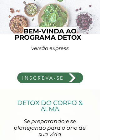
BEM-VINDA AO
PROGRAMA DETOX
versão express
Se preparando e se planejando para
o ano de sua vida
INSCREVA-SE
DETOX DO CORPO &
ALMA
Se preparando e se
planejando para o ano de
sua vida