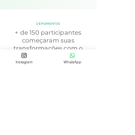
DEPOIMENTOS
+ de 150 participantes
começaram suas
transformações com o
Detox Corpo&Alma
Instagram
WhatsApp
Flávia Alencar
A minha escolha de participar do detox