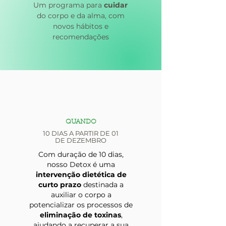
Um programa para
cuidar
do corpo e da alma, com
novos hábitos e
recomendações
QUANDO
10 DIAS A PARTIR DE 01
DE DEZEMBRO
Com duração de 10 dias,
nosso Detox é uma
intervenção dietética de
curto prazo
destinada a
auxiliar o corpo a
potencializar os processos de
eliminação de toxinas
,
ajudando a recuperar a sua