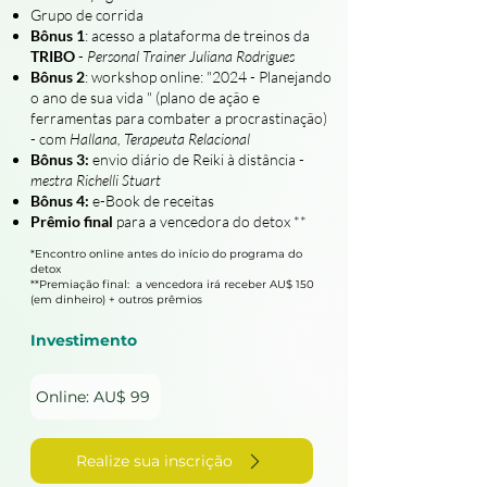
Grupo de corrida
Bônus 1
: acesso a plataforma de treinos da
TRIBO
-
Personal Trainer Juliana Rodrigues
Bônus 2
: workshop online: "2024 - Planejando
o ano de sua vida " (plano de ação e
ferramentas para combater a procrastinação)
- com
Hallana, Terapeuta Relacional
Bônus 3:
envio diário de Reiki à distância -
mestra Richelli Stuart
Bônus 4:
e-Book de receitas
Prêmio final
para a vencedora do detox **
*Encontro online antes do início do programa do
detox
**Premiação final: a vencedora irá receber AU$ 150
(em dinheiro) + outros prêmios
Investimento
Online: AU$ 99
Realize sua inscrição